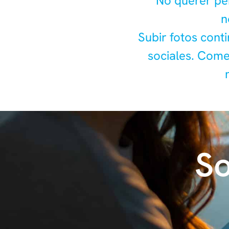
No querer pe
n
Subir fotos cont
sociales. Come
So