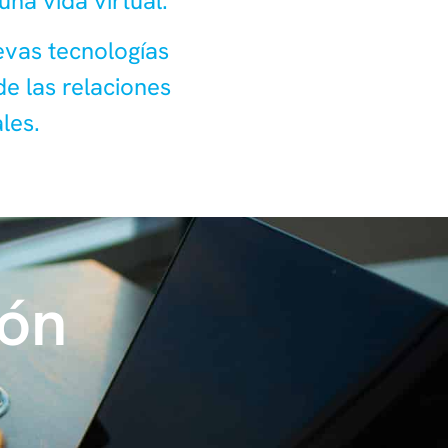
una vida virtual.
evas tecnologías
 de las relaciones
les.
ión