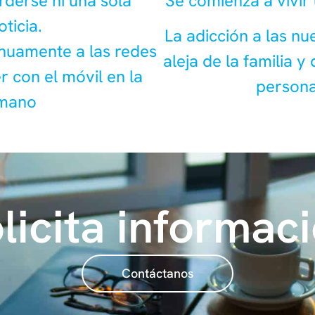
rderse ni una sola
Se comienza a vivir 
oticia.
La adicción a las nu
inuamente a las redes
aleja de la familia y
r con el móvil en la
persona
mano
licita informac
Contáctanos