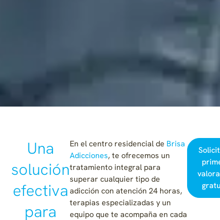
Una
En el centro residencial de
Brisa
Solici
Adicciones
, te ofrecemos un
prim
solución
tratamiento integral para
valora
superar cualquier tipo de
efectiva
gratu
adicción con atención 24 horas,
terapias especializadas y un
para
equipo que te acompaña en cada