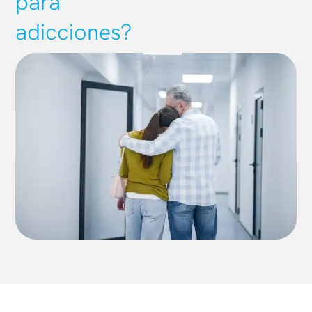
para
adicciones?