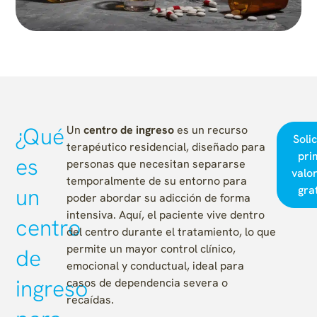
¿Qué
Un
centro de ingreso
es un recurso
Solic
terapéutico residencial, diseñado para
pri
es
personas que necesitan separarse
valo
temporalmente de su entorno para
un
gra
poder abordar su adicción de forma
intensiva. Aquí, el paciente vive dentro
centro
del centro durante el tratamiento, lo que
permite un mayor control clínico,
de
emocional y conductual, ideal para
ingreso
casos de dependencia severa o
recaídas.