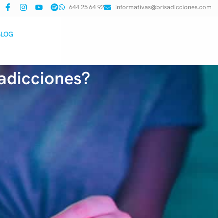
644 25 64 92
informativas@brisadicciones.com
BLOG
 adicciones?