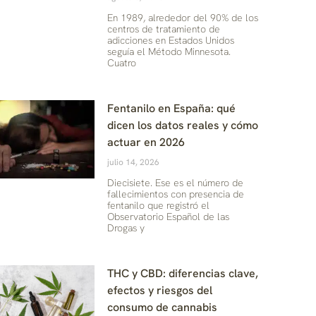
En 1989, alrededor del 90% de los
centros de tratamiento de
adicciones en Estados Unidos
seguía el Método Minnesota.
Cuatro
Fentanilo en España: qué
dicen los datos reales y cómo
actuar en 2026
julio 14, 2026
Diecisiete. Ese es el número de
fallecimientos con presencia de
fentanilo que registró el
Observatorio Español de las
Drogas y
THC y CBD: diferencias clave,
efectos y riesgos del
consumo de cannabis