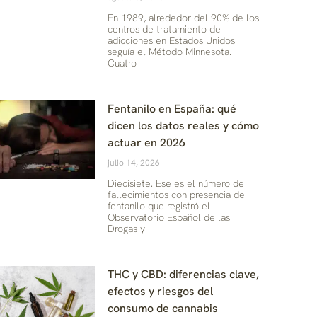
En 1989, alrededor del 90% de los
centros de tratamiento de
adicciones en Estados Unidos
seguía el Método Minnesota.
Cuatro
Fentanilo en España: qué
dicen los datos reales y cómo
actuar en 2026
julio 14, 2026
Diecisiete. Ese es el número de
fallecimientos con presencia de
fentanilo que registró el
Observatorio Español de las
Drogas y
THC y CBD: diferencias clave,
efectos y riesgos del
consumo de cannabis