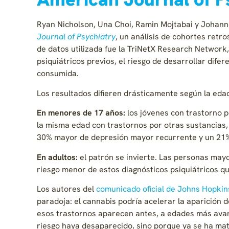
Ryan Nicholson, Una Choi, Ramin Mojtabai y Johann
Journal of Psychiatry
, un análisis de cohortes ret
de datos utilizada fue la TriNetX Research Network,
psiquiátricos previos, el riesgo de desarrollar dife
consumida.
Los resultados difieren drásticamente según la edad
En menores de 17 años:
los jóvenes con trastorno 
la misma edad con trastornos por otras sustancias,
30% mayor de depresión mayor recurrente y un 21%
En adultos:
el patrón se invierte. Las personas may
riesgo menor de estos diagnósticos psiquiátricos q
Los autores del
comunicado oficial de Johns Hopkin
paradoja: el cannabis podría acelerar la aparición d
esos trastornos aparecen antes, a edades más ava
riesgo haya desaparecido, sino porque ya se ha mat