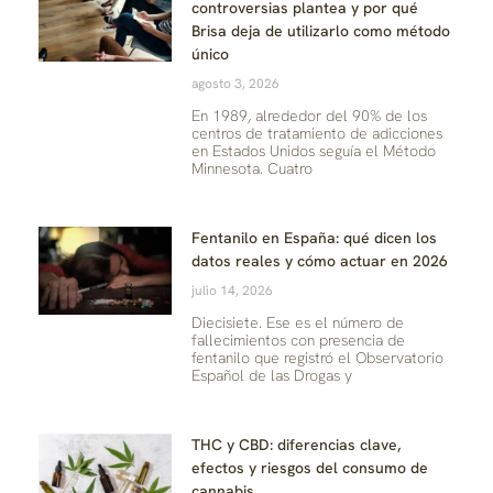
controversias plantea y por qué
Brisa deja de utilizarlo como método
único
agosto 3, 2026
En 1989, alrededor del 90% de los
centros de tratamiento de adicciones
en Estados Unidos seguía el Método
Minnesota. Cuatro
Fentanilo en España: qué dicen los
datos reales y cómo actuar en 2026
julio 14, 2026
Diecisiete. Ese es el número de
fallecimientos con presencia de
fentanilo que registró el Observatorio
Español de las Drogas y
THC y CBD: diferencias clave,
efectos y riesgos del consumo de
cannabis